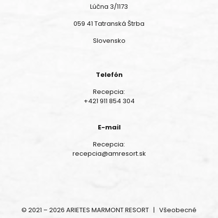
Lúčna 3/1173
059 41 Tatranská Štrba
Slovensko
Telefón
Recepcia:
+421 911 854 304
E-mail
Recepcia:
recepcia@amresort.sk
© 2021 – 2026 ARIETES MARMONT RESORT |
Všeobecné