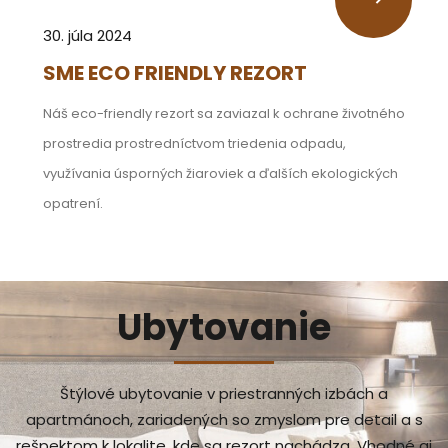
30. júla 2024
SME ECO FRIENDLY REZORT
Náš eco-friendly rezort sa zaviazal k ochrane životného
prostredia prostredníctvom triedenia odpadu,
využívania úsporných žiaroviek a ďalších ekologických
opatrení.
Ubytovanie
Štýlové ubytovanie v priestranných izbách a
apartmánoch, zariadených so zmyslom pre detail a s
rešpektom k lokalite, kde sa rezort nachádza. Vhodné aj