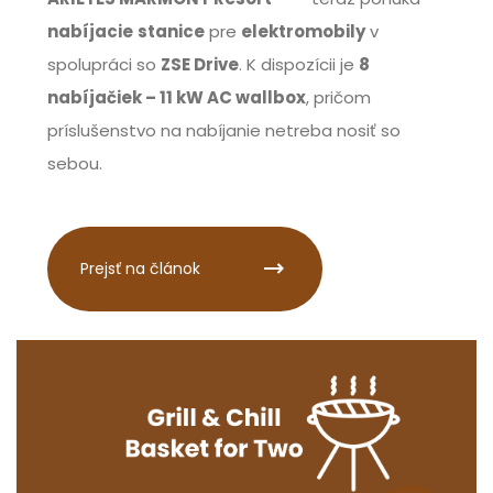
nabíjacie
stanice
pre
elektromobily
v
spolupráci so
ZSE Drive
. K dispozícii je
8
nabíjačiek – 11 kW AC wallbox
, pričom
príslušenstvo na nabíjanie netreba nosiť so
sebou.
Prejsť na článok