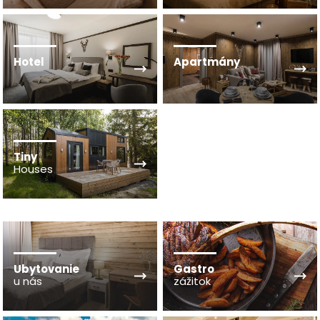
Hotel
Apartmány
Tiny
Houses
Ubytovanie
Gastro
u nás
zážitok