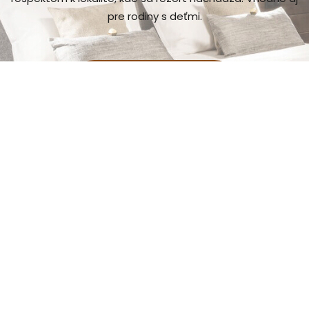
pre rodiny s deťmi.
chcem vidieť viac
Gastro zážitok
je miestom, ktoré vyniká znamenitým jedlom,
širokou
ponukou vín a spiritov.
chcem vidieť viac