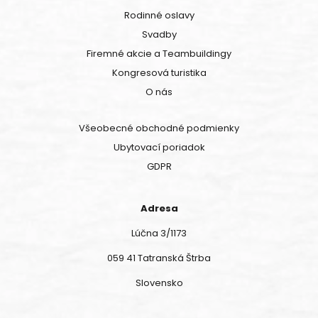
Rodinné oslavy
Svadby
Firemné akcie a Teambuildingy
Kongresová turistika
O nás
Všeobecné obchodné podmienky
Ubytovací poriadok
GDPR
Adresa
Lúčna 3/1173
059 41 Tatranská Štrba
Slovensko