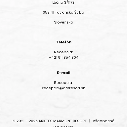
Lúčna 3/1173
059 41 Tatranská Štrba
Slovensko
Telefón
Recepcia:
+421 911 854 304
E-mail
Recepcia:
recepcia@amresort.sk
© 2021 – 2026 ARIETES MARMONT RESORT |
Všeobecné