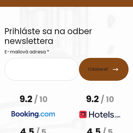
Prihláste sa na odber
newslettera
E-mailová adresa *
Odoberať
9.2
9.2
/ 10
/ 10
4.5
4.5
/ 5
/ 5