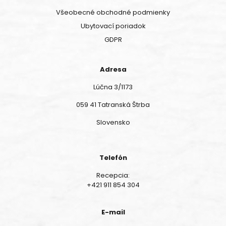
Všeobecné obchodné podmienky
Ubytovací poriadok
GDPR
Adresa
Lúčna 3/1173
059 41 Tatranská Štrba
Slovensko
Telefón
Recepcia:
+421 911 854 304
E-mail