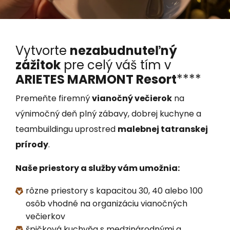
Vytvorte
nezabudnuteľný
zážitok
pre celý váš tím v
ARIETES MARMONT Resort
****
Premeňte firemný
vianočný večierok
na
výnimočný deň plný zábavy, dobrej kuchyne a
teambuildingu uprostred
malebnej tatranskej
prírody
.
Naše priestory a služby vám umožnia:
rôzne priestory s kapacitou 30, 40 alebo 100
osôb vhodné na organizáciu vianočných
večierkov
špičková kuchyňa s medzinárodnými a