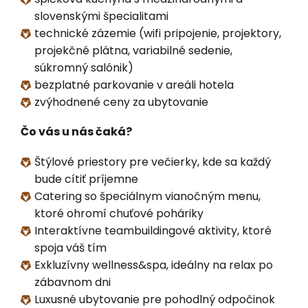
slovenskými špecialitami
technické zázemie (wifi pripojenie, projektory,
projekčné plátna, variabilné sedenie,
súkromný salónik)
bezplatné parkovanie v areáli hotela
zvýhodnené ceny za ubytovanie
Čo vás u nás čaká?
Štýlové priestory pre večierky, kde sa každý
bude cítiť príjemne
Catering so špeciálnym vianočným menu,
ktoré ohromí chuťové poháriky
Interaktívne teambuildingové aktivity, ktoré
spoja váš tím
Exkluzívny wellness&spa, ideálny na relax po
zábavnom dni
Luxusné ubytovanie pre pohodlný odpočinok