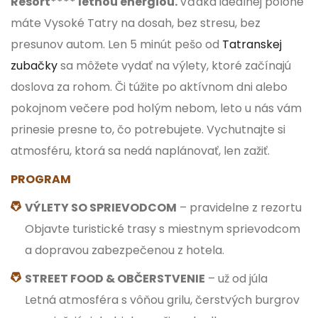
Resort**** letnou energiou.
Vďaka ideálnej polohe
máte Vysoké Tatry na dosah, bez stresu, bez
presunov autom. Len 5 minút pešo od
Tatranskej
zubačky
sa môžete vydať na výlety, ktoré začínajú
doslova za rohom. Či túžite po aktívnom dni alebo
pokojnom večere pod holým nebom, leto u nás vám
prinesie presne to, čo potrebujete. Vychutnajte si
atmosféru, ktorá sa nedá naplánovať, len zažiť.
PROGRAM
VÝLETY SO SPRIEVODCOM
– pravidelne z rezortu
Objavte turistické trasy s miestnym sprievodcom
a dopravou zabezpečenou z hotela.
STREET FOOD & OBČERSTVENIE
– už od júla
Letná atmosféra s vôňou grilu, čerstvých burgrov