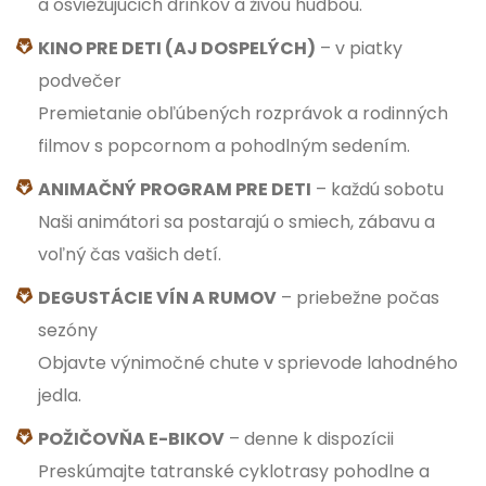
a osviežujúcich drinkov a živou hudbou.
KINO PRE DETI (AJ DOSPELÝCH)
– v piatky
podvečer
Premietanie obľúbených rozprávok a rodinných
filmov s popcornom a pohodlným sedením.
ANIMAČNÝ PROGRAM PRE DETI
– každú sobotu
Naši animátori sa postarajú o smiech, zábavu a
voľný čas vašich detí.
DEGUSTÁCIE VÍN A RUMOV
– priebežne počas
sezóny
Objavte výnimočné chute v sprievode lahodného
jedla.
POŽIČOVŇA E-BIKOV
– denne k dispozícii
Preskúmajte tatranské cyklotrasy pohodlne a