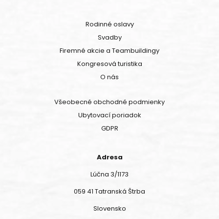
Rodinné oslavy
Svadby
Firemné akcie a Teambuildingy
Kongresová turistika
O nás
Všeobecné obchodné podmienky
Ubytovací poriadok
GDPR
Adresa
Lúčna 3/1173
059 41 Tatranská Štrba
Slovensko