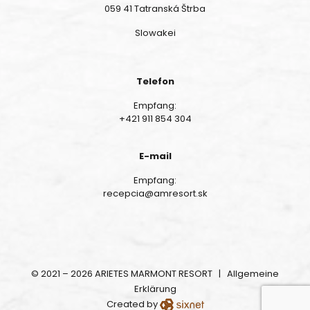
059 41 Tatranská Štrba
Slowakei
Telefon
Empfang:
+421 911 854 304
E-mail
Empfang:
recepcia@amresort.sk
© 2021 – 2026 ARIETES MARMONT RESORT |
Allgemeine
Erklärung
Created by