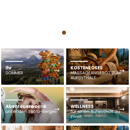
1
Ihr
KOSTENLOSES
SOMMER
MASSAGEANGEBOT ZUM
AUFENTHALT
Abenteuerwoche
WELLNESS
unter den Tatra-Bergen
für einen Aufenthalt zu
zweit