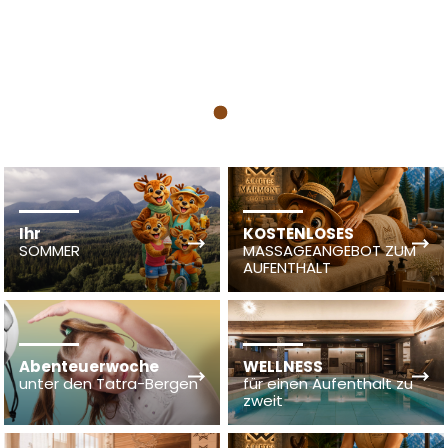
1
Ihr
KOSTENLOSES
SOMMER
MASSAGEANGEBOT ZUM
AUFENTHALT
Abenteuerwoche
WELLNESS
unter den Tatra-Bergen
für einen Aufenthalt zu
zweit