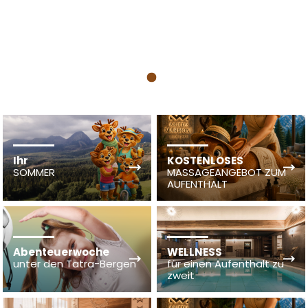
1
Ihr
KOSTENLOSES
SOMMER
MASSAGEANGEBOT ZUM
AUFENTHALT
Abenteuerwoche
WELLNESS
unter den Tatra-Bergen
für einen Aufenthalt zu
zweit