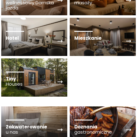
wellnessowy Damska
masaży
jazda
Hotel
Mieszkanie
Tiny
Houses
Zakwaterowanie
Doznania
u nas
gastronomiczne