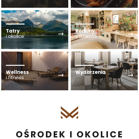
Tatry
Rodziny
i okolice
z dziećmi
Wellness
Wydarzenia
i fitness
OŚRODEK I OKOLICE