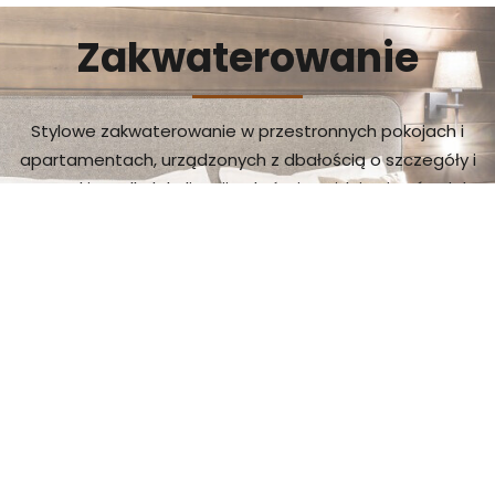
Zakwaterowanie
Stylowe zakwaterowanie w przestronnych pokojach i
apartamentach, urządzonych z dbałością o szczegóły i
szacunkiem dla lokalizacji, w której znajduje się ośrodek.
Również dla rodzin z dziećmi.
chcę zobaczyć więcej
Doznania