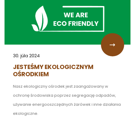
30. júla 2024
JESTEŚMY EKOLOGICZNYM
OŚRODKIEM
Nasz ekologiczny ośrodek jest zaangażowany w
ochronę środowiska poprzez segregację odpadów,
używanie energooszczędnych żarówek i inne działania
ekologiczne.