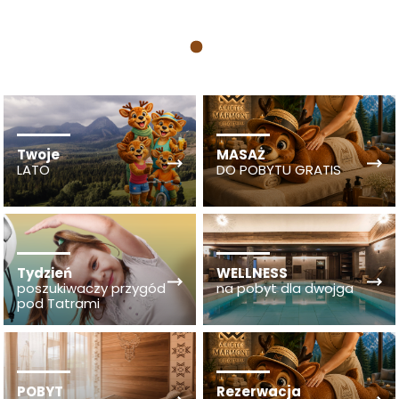
1
Twoje
MASAŻ
LATO
DO POBYTU GRATIS
Tydzień
WELLNESS
poszukiwaczy przygód
na pobyt dla dwojga
pod Tatrami
POBYT
Rezerwacja