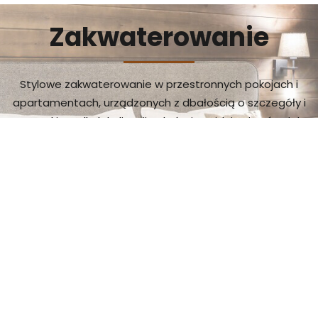
Zakwaterowanie
Stylowe zakwaterowanie w przestronnych pokojach i
apartamentach, urządzonych z dbałością o szczegóły i
szacunkiem dla lokalizacji, w której znajduje się ośrodek.
Również dla rodzin z dziećmi.
chcę zobaczyć więcej
Doznania