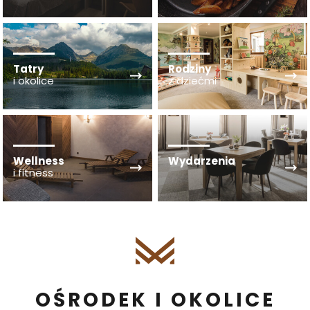
Tatry
Rodziny
i okolice
z dziećmi
Wellness
Wydarzenia
i fitness
OŚRODEK I OKOLICE