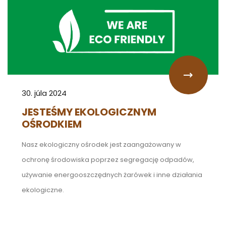
30. júla 2024
JESTEŚMY EKOLOGICZNYM
OŚRODKIEM
Nasz ekologiczny ośrodek jest zaangażowany w
ochronę środowiska poprzez segregację odpadów,
używanie energooszczędnych żarówek i inne działania
ekologiczne.