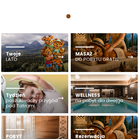
1
Twoje
MASAŻ
LATO
DO POBYTU GRATIS
Tydzień
WELLNESS
poszukiwaczy przygód
na pobyt dla dwojga
pod Tatrami
POBYT
Rezerwacja