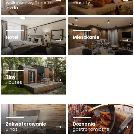
wellnessowy Damska
masaży
jazda
Hotel
Mieszkanie
Tiny
Houses
Zakwaterowanie
Doznania
u nas
gastronomiczne