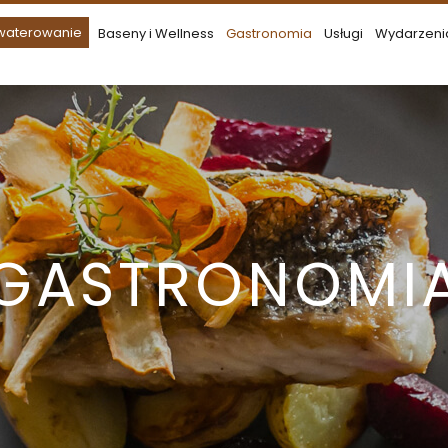
waterowanie
Baseny i Wellness
Gastronomia
Usługi
Wydarzeni
GASTRONOMI