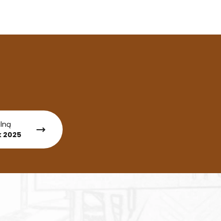
alną
k 2025