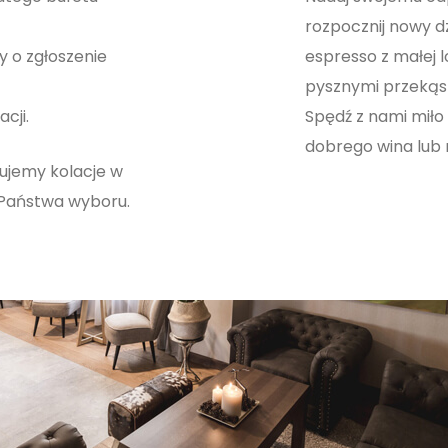
rozpocznij nowy dzi
y o zgłoszenie
espresso z małej lo
pysznymi przekąsk
cji.
Spędź z nami miło c
dobrego wina lub
wujemy kolacje w
Państwa wyboru.