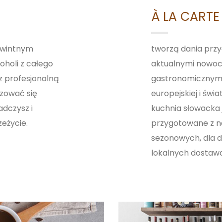
À LA CART
ykwintnym
tworzą dania prz
oholi z całego
aktualnymi nowoc
z profesjonalną
gastronomicznymi
szować się
europejskiej i świ
adczysz i
kuchnia słowacka 
eżycie.
przygotowane z na
sezonowych, dla 
lokalnych dostaw