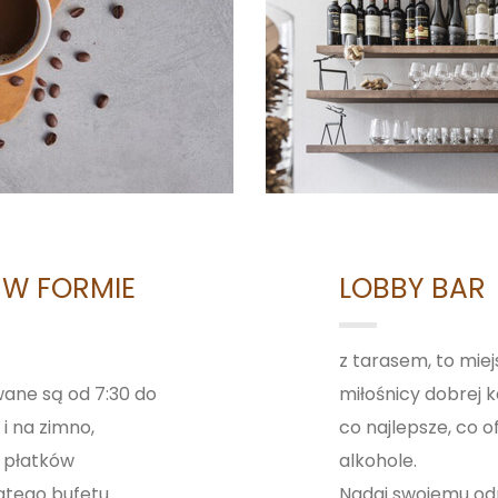
 W FORMIE
LOBBY BAR
z tarasem, to mie
wane są od 7:30 do
miłośnicy dobrej k
 i na zimno,
co najlepsze, co o
 płatków
alkohole.
atego bufetu
Nadaj swojemu odp