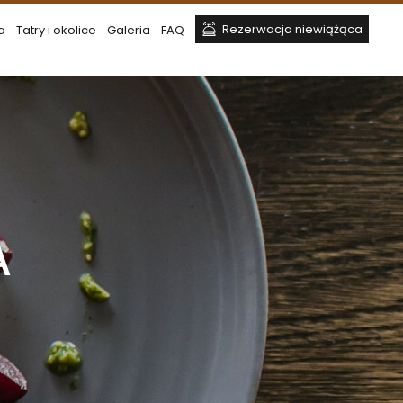
Rezerwacja niewiążąca
a
Tatry i okolice
Galeria
FAQ
A