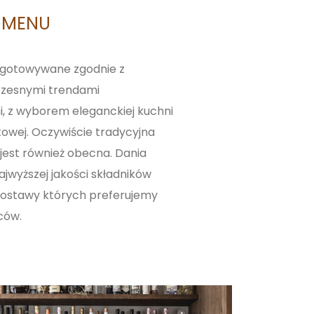
E MENU
ygotowywane zgodnie z
zesnymi trendami
, z wyborem eleganckiej kuchni
atowej. Oczywiście tradycyjna
jest również obecna. Dania
jwyższej jakości składników
dostawy których preferujemy
ców.