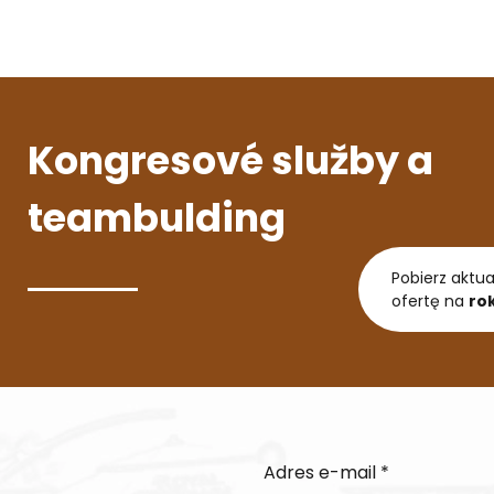
Kongresové služby a
teambulding
Pobierz aktu
ofertę na
ro
Adres e-mail *