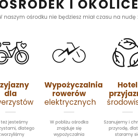
OŚRODEK I OKOLIC
W naszym ośrodku nie będziesz miał czasu na nudę :
rzyjazny
Wypożyczalnia
Hotel
dla
rowerów
przyjaz
werzystów
elektrycznych
środowi
 też jesteśmy
W pobliżu ośrodka
Szanujemy i ch
zystami, dlatego
znajduje się
przyrodę, dla
tworzyliśmy
wypożyczalnia
staramy si