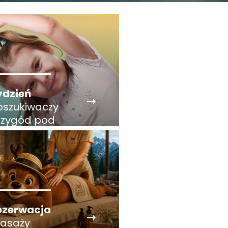
ydzień
oszukiwaczy
rzygód pod
atrami
ezerwacja
asaży