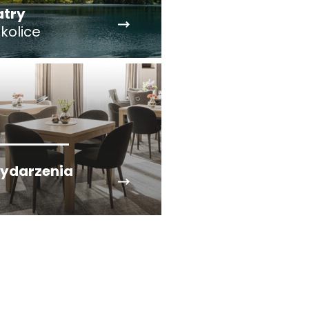
atry
okolice
ydarzenia