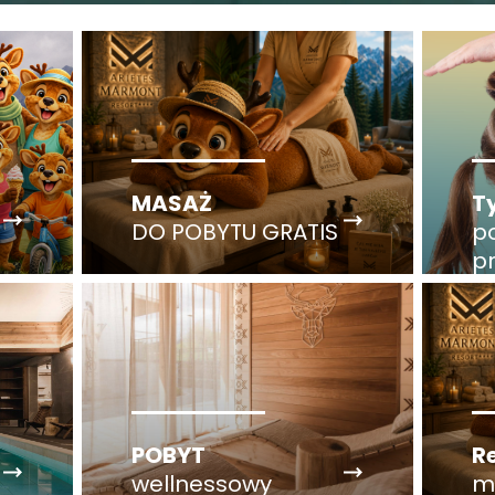
MASAŻ
T
DO POBYTU GRATIS
p
p
T
POBYT
R
wellnessowy
m