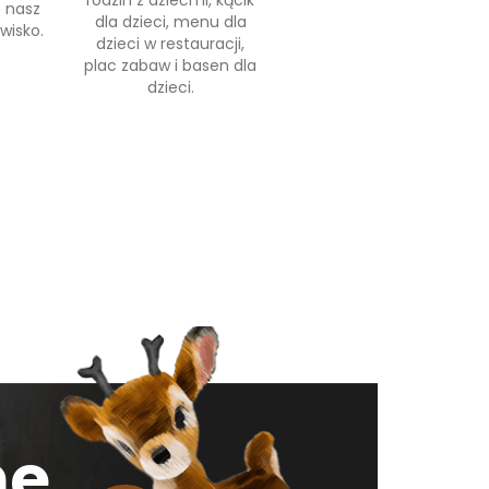
rodzin z dziećmi, kącik
 nasz
dla dzieci, menu dla
wisko.
dzieci w restauracji,
plac zabaw i basen dla
dzieci.
ne