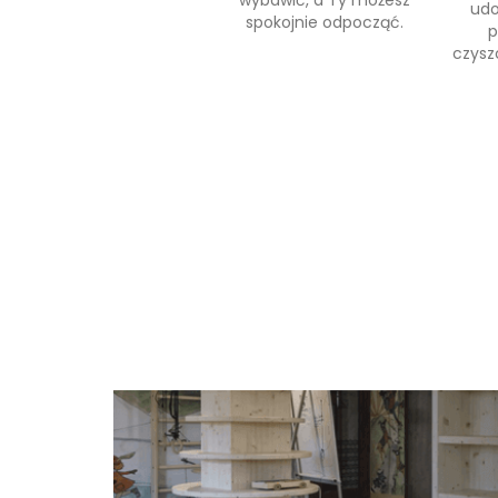
wybawić, a Ty możesz
udo
spokojnie odpocząć.
p
czysz