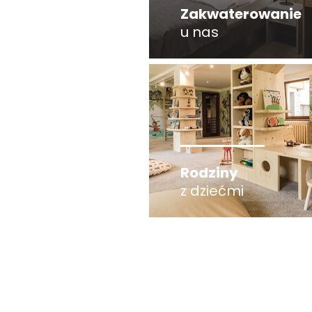
Zakwaterowanie
u nas
Rodziny
z dziećmi