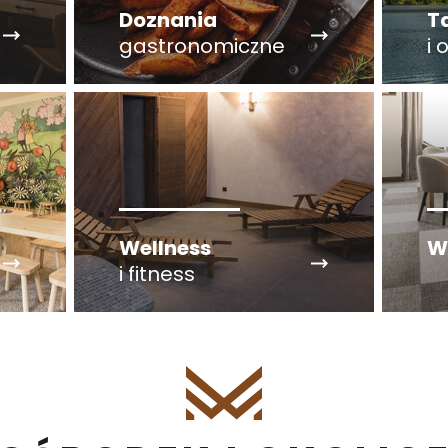
Doznania
T
gastronomiczne
i 
Wellness
W
i fitness