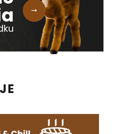
ia
dku
JE