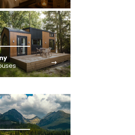
iny
ouses