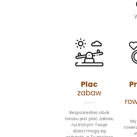
Plac
P
zabaw
ro
Bezpośrednio obok
tarasu jest plac zabaw,
My
na którym Twoje
rower
dzieci mogą się
s