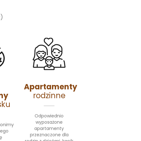
E
)
Apartamenty
ny
rodzinne
sku
Odpowiednio
wyposażone
ronimy
apartamenty
tego
przeznaczone dla
ę