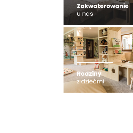
Zakwaterowanie
u nas
Rodziny
z dziećmi