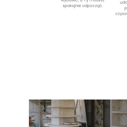
wybawić, a Ty możesz
udo
spokojnie odpocząć.
p
czysz