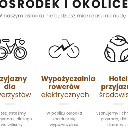
OŚRODEK I OKOLIC
W naszym ośrodku nie będziesz miał czasu na nudę :
rzyjazny
Wypożyczalnia
Hotel
dla
rowerów
przyjaz
werzystów
elektrycznych
środowi
 też jesteśmy
W pobliżu ośrodka
Szanujemy i ch
zystami, dlatego
znajduje się
przyrodę, dla
tworzyliśmy
wypożyczalnia
staramy si