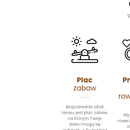
Plac
P
zabaw
ro
Bezpośrednio obok
tarasu jest plac zabaw,
My
na którym Twoje
rower
dzieci mogą się
s