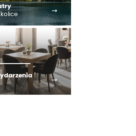
atry
okolice
ydarzenia