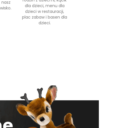
rodzin z dziećmi, kącik
 nasz
dla dzieci, menu dla
wisko.
dzieci w restauracji,
plac zabaw i basen dla
dzieci.
ne