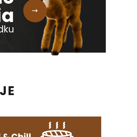
ia
dku
JE