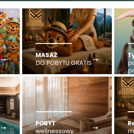
MASAŻ
T
DO POBYTU GRATIS
p
p
T
POBYT
R
wellnessowy
m