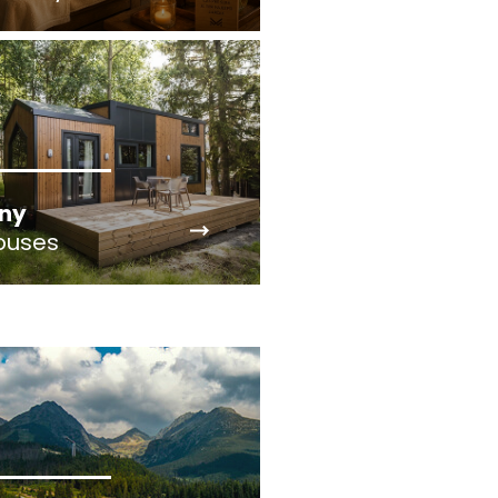
iny
ouses