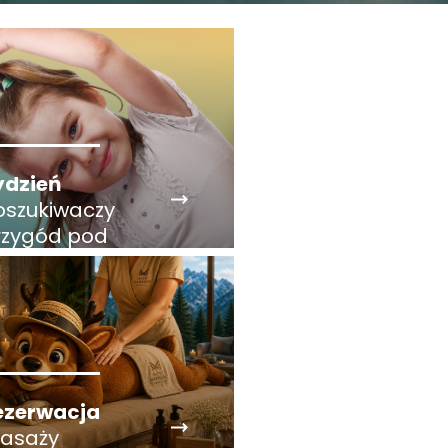
ydzień
oszukiwaczy
rzygód pod
atrami
ezerwacja
asaży