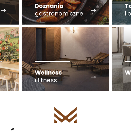
Doznania
T
gastronomiczne
i 
Wellness
W
i fitness