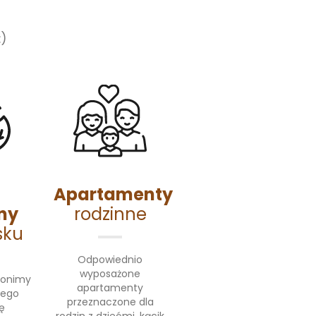
E
)
Apartamenty
ny
rodzinne
sku
Odpowiednio
wyposażone
ronimy
apartamenty
tego
przeznaczone dla
ę