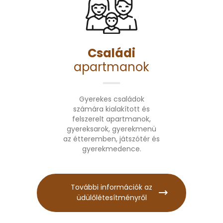
Családi
apartmanok
Gyerekes családok
számára kialakított és
felszerelt apartmanok,
gyereksarok, gyerekmenü
az étteremben, játszótér és
gyerekmedence.
További információk az
üdülőlétesítményről