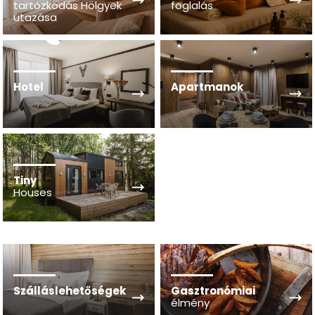
tartózkodás Hölgyek
foglalás
utazása
Hotel
Apartmanok
Tiny
Houses
Szálláslehetőségek
Gasztronómiai
élmény