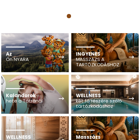
1
Az
INGYENES
Ön NYARA
MASSZÁZS A
TARTÓZKODÁSHOZ
Kalandorok
WELLNESS
hete a Tátránál
két fő részére szóló
tartózkodáshoz
WELLNESS
Masszázs