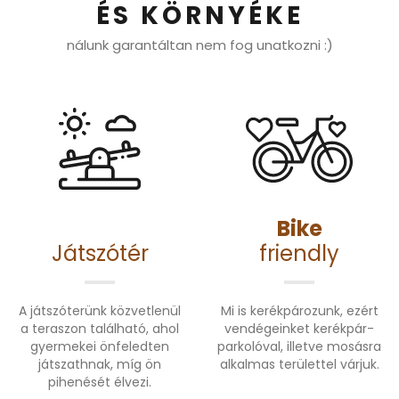
ÉS KÖRNYÉKE
nálunk garantáltan nem fog unatkozni :)
Bike
Játszótér
friendly
A játszóterünk közvetlenül
Mi is kerékpározunk, ezért
a teraszon található, ahol
vendégeinket kerékpár-
gyermekei önfeledten
parkolóval, illetve mosásra
játszathnak, míg ön
alkalmas területtel várjuk.
pihenését élvezi.