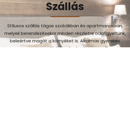
Szállás
Stílusos szállás tágas szobákban és apartmanokban,
melyek berendezésekor minden részletre odafigyeltünk,
beleértve magát a környéket is. Alkalmas gyerekes
családok számára is.
szeretnék többet látni
Gasztronómiai
élmény