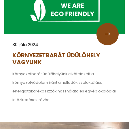
30. júla 2024
KÖRNYEZETBARÁT ÜDÜLŐHELY
VAGYUNK
Környezetbarát üdülőhelyünk elkötelezett a
környezetvédelem iránt a hulladék szelektálása,
energiatakarékos izzók használata és egyéb ökológiai
intézkedések révén.