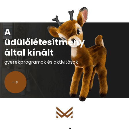
A
üdülőlétesítmény
által kínált
gyerekprogramok és aktivitások