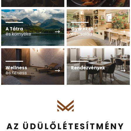
A Tátra
Gyerekek
és környéke
és család
Wellness
Rendezvények
és fitness
AZ ÜDÜLŐLÉTESÍTMÉNY