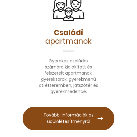
Családi
apartmanok
Gyerekes családok
számára kialakított és
felszerelt apartmanok,
gyereksarok, gyerekmenü
az étteremben, játszótér és
gyerekmedence.
További információk az
üdülőlétesítményről