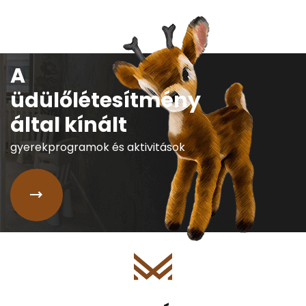
A
üdülőlétesítmény
által kínált
gyerekprogramok és aktivitások