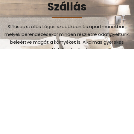
Szállás
Stílusos szállás tágas szobákban és apartmanokban,
melyek berendezésekor minden részletre odafigyeltünk,
beleértve magát a környéket is. Alkalmas gyerekes
családok számára is.
szeretnék többet látni
Gasztronómiai
élmény