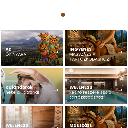
1
Az
INGYENES
Ön NYARA
MASSZÁZS A
TARTÓZKODÁSHOZ
Kalandorok
WELLNESS
hete a Tátránál
két fő részére szóló
tartózkodáshoz
WELLNESS
Masszázs