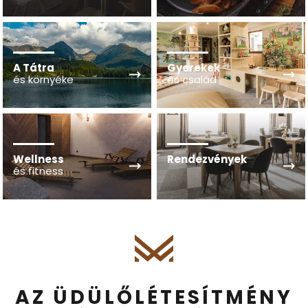
A Tátra
Gyerekek
és környéke
és család
Wellness
Rendezvények
és fitness
AZ ÜDÜLŐLÉTESÍTMÉNY