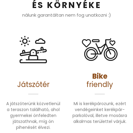
ÉS KÖRNYÉKE
nálunk garantáltan nem fog unatkozni :)
Bike
Játszótér
friendly
A játszóterünk közvetlenül
Mi is kerékpározunk, ezért
a teraszon található, ahol
vendégeinket kerékpár-
gyermekei önfeledten
parkolóval, illetve mosásra
játszathnak, míg ön
alkalmas területtel várjuk.
pihenését élvezi.