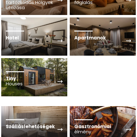
tartózkodás Hölgyek
foglalás
utazása
Hotel
Apartmanok
Tiny
Houses
Szálláslehetőségek
Gasztronómiai
élmény