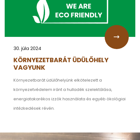
30. júla 2024
KÖRNYEZETBARÁT ÜDÜLŐHELY
VAGYUNK
Környezetbarát üdülőhelyünk elkötelezett a
környezetvédelem iránt a hulladék szelektálása,
energiatakarékos izzók használata és egyéb ökológiai
intézkedések révén.