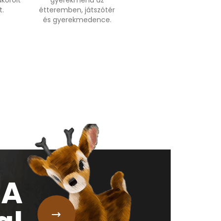
korolt
gyerekmenü az
.
étteremben, játszótér
és gyerekmedence.
A