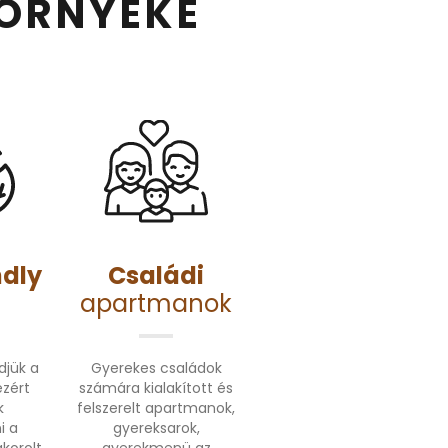
KÖRNYÉKE
ndly
Családi
apartmanok
djük a
Gyerekes családok
ezért
számára kialakított és
k
felszerelt apartmanok,
i a
gyereksarok,