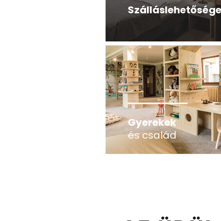
Szálláslehetőség
Gyerekek
és család