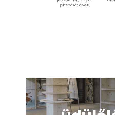
játszathnak, míg ön
alka
pihenését élvezi.