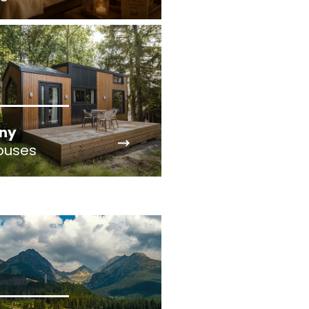
iny
ouses