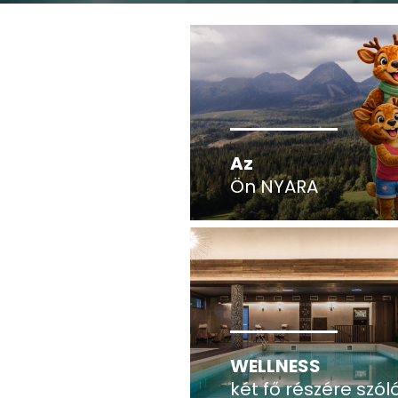
Az
Ön NYARA
WELLNESS
két fő részére szól