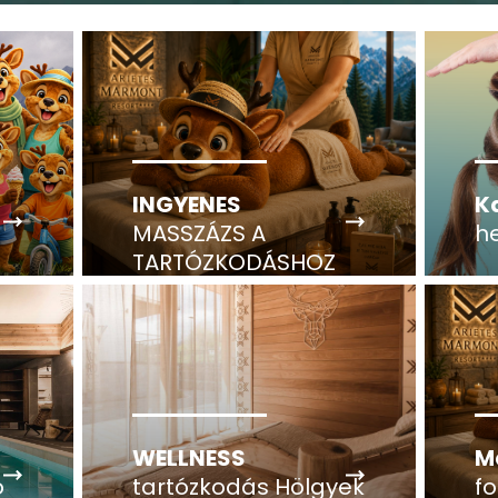
INGYENES
K
MASSZÁZS A
h
TARTÓZKODÁSHOZ
WELLNESS
M
ó
tartózkodás Hölgyek
fo