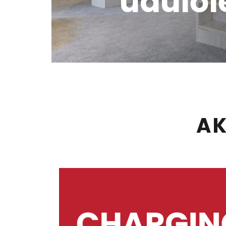
üdülől
AK