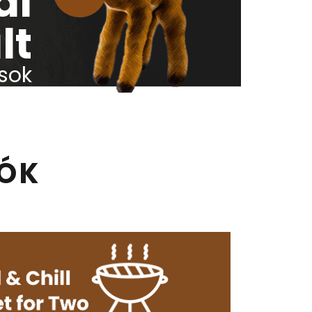
al
lt
sok
IÓK