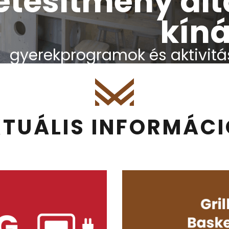
étesítmény ált
kíná
gyerekprogramok és aktivitá
TUÁLIS INFORMÁC