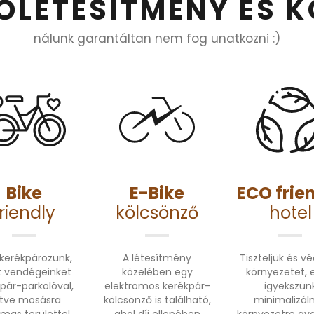
ŐLÉTESÍTMÉNY ÉS 
nálunk garantáltan nem fog unatkozni :)
Bike
E-Bike
ECO frie
friendly
kölcsönző
hotel
 kerékpározunk,
A létesítmény
Tiszteljük és vé
t vendégeinket
közelében egy
környezetet, 
pár-parkolóval,
elektromos kerékpár-
igyekszün
letve mosásra
kölcsönző is található,
minimalizáln