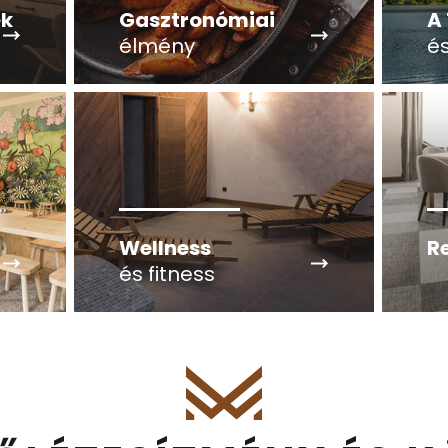
ek
Gasztronómiai
A
élmény
é
Wellness
R
és fitness