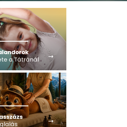
alandorok
ete a Tátránál
asszázs
glalás