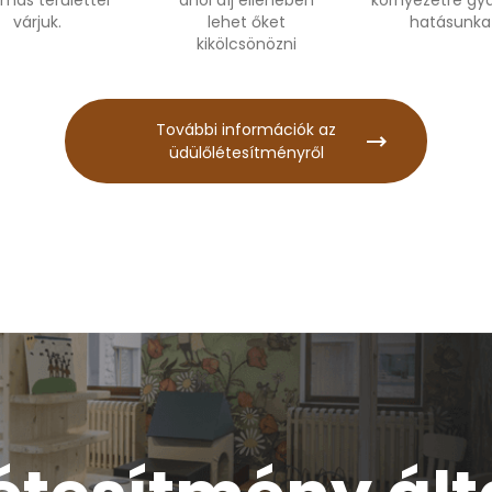
lmas területtel
ahol díj ellenében
környezetre gya
várjuk.
lehet őket
hatásunkat
kikölcsönözni
További információk az
üdülőlétesítményről