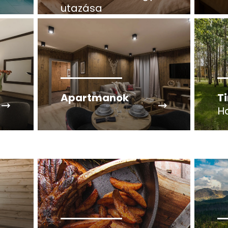
utazása
Apartmanok
T
H