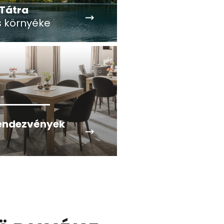
 Tátra
s környéke
endezvények