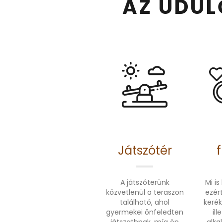
AZ ÜDÜL
Játszótér
A játszóterünk
Mi is
közvetlenül a teraszon
ezér
található, ahol
kerék
gyermekei önfeledten
il